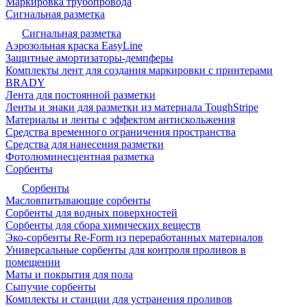
Маркировка трубопровода
Сигнальная разметка
Сигнальная разметка
Аэрозольная краска EasyLine
Защитные амортизаторы-демпферы
Комплекты лент для создания маркировки с принтерами
BRADY
Лента для постоянной разметки
Ленты и знаки для разметки из материала ToughStripe
Материалы и ленты с эффектом антискольжения
Средства временного ограничения пространства
Средства для нанесения разметки
Фотолюминесцентная разметка
Сорбенты
Сорбенты
Масловпитывающие сорбенты
Сорбенты для водных поверхностей
Сорбенты для сбора химических веществ
Эко-сорбенты Re-Form из переработанных материалов
Универсальные сорбенты для контроля проливов в
помещении
Маты и покрытия для пола
Сыпучие сорбенты
Комплекты и станции для устранения проливов