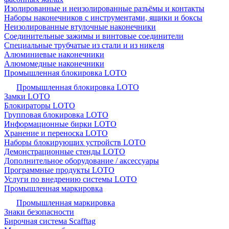
Изолированные и неизолированные разъёмы и контакты
Наборы наконечников с инструментами, ящики и боксы
Неизолированные втулочные наконечники
Соединительные зажимы и винтовые соединители
Специальные трубчатые из стали и из никеля
Алюминиевые наконечники
Алюмомедные наконечники
Промышленная блокировка LOTO
Промышленная блокировка LOTO
Замки LOTO
Блокираторы LOTO
Групповая блокировка LOTO
Информационные бирки LOTO
Хранение и переноска LOTO
Наборы блокирующих устройств LOTO
Демонстрационные стенды LOTO
Дополнительное оборудование / аксессуары
Программные продукты LOTO
Услуги по внедрению системы LOTO
Промышленная маркировка
Промышленная маркировка
Знаки безопасности
Бирочная система Scafftag