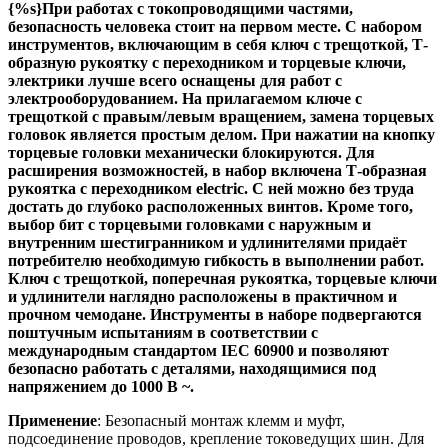
{%s}При работах с токопроводящими частями,
безопасность человека стоит на первом месте. С набором
инструментов, включающим в себя ключ с трещоткой, Т-
образную рукоятку с переходником и торцевые ключи,
электрики лучше всего оснащены для работ с
электрооборудованием. На прилагаемом ключе с
трещоткой с правым/левым вращением, замена торцевых
головок является простым делом. При нажатии на кнопку
торцевые головки механически блокируются. Для
расширения возможностей, в набор включена Т-образная
рукоятка с переходником electric. С ней можно без труда
достать до глубоко расположенных винтов. Кроме того,
выбор бит с торцевыми головками с наружным и
внутренним шестигранником и удлинителями придаёт
потребителю необходимую гибкость в выполнении работ.
Ключ с трещоткой, поперечная рукоятка, торцевые ключи
и удлинители наглядно расположены в практичном и
прочном чемодане. Инструменты в наборе подвергаются
поштучным испытаниям в соответствии с
международным стандартом IEC 60900 и позволяют
безопасно работать с деталями, находящимися под
напряжением до 1000 В ~.
Применение
: Безопасный монтаж клемм и муфт,
подсоединение проводов, крепление токоведущих шин. Для