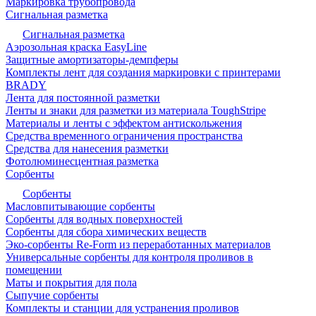
Маркировка трубопровода
Сигнальная разметка
Сигнальная разметка
Аэрозольная краска EasyLine
Защитные амортизаторы-демпферы
Комплекты лент для создания маркировки с принтерами
BRADY
Лента для постоянной разметки
Ленты и знаки для разметки из материала ToughStripe
Материалы и ленты с эффектом антискольжения
Средства временного ограничения пространства
Средства для нанесения разметки
Фотолюминесцентная разметка
Сорбенты
Сорбенты
Масловпитывающие сорбенты
Сорбенты для водных поверхностей
Сорбенты для сбора химических веществ
Эко-сорбенты Re-Form из переработанных материалов
Универсальные сорбенты для контроля проливов в
помещении
Маты и покрытия для пола
Сыпучие сорбенты
Комплекты и станции для устранения проливов