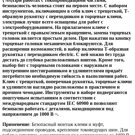
{%s}При работах с токопроводящими частями,
безопасность человека стоит на первом месте. С набором
инструментов, включающим в себя ключ с трещоткой, Т-
образную рукоятку с переходником и торцевые ключи,
электрики лучше всего оснащены для работ с
электрооборудованием. На прилагаемом ключе с
трещоткой с правым/левым вращением, замена торцевых
головок является простым делом. При нажатии на кнопку
торцевые головки механически блокируются. Для
расширения возможностей, в набор включена Т-образная
рукоятка с переходником electric. С ней можно без труда
достать до глубоко расположенных винтов. Кроме того,
выбор бит с торцевыми головками с наружным и
внутренним шестигранником и удлинителями придаёт
потребителю необходимую гибкость в выполнении работ.
Ключ с трещоткой, поперечная рукоятка, торцевые ключи
и удлинители наглядно расположены в практичном и
прочном чемодане. Инструменты в наборе подвергаются
поштучным испытаниям в соответствии с
международным стандартом IEC 60900 и позволяют
безопасно работать с деталями, находящимися под
напряжением до 1000 В ~.
Применение
: Безопасный монтаж клемм и муфт,
подсоединение проводов, крепление токоведущих шин. Для