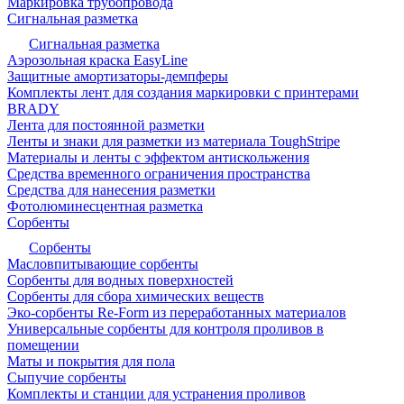
Маркировка трубопровода
Сигнальная разметка
Сигнальная разметка
Аэрозольная краска EasyLine
Защитные амортизаторы-демпферы
Комплекты лент для создания маркировки с принтерами
BRADY
Лента для постоянной разметки
Ленты и знаки для разметки из материала ToughStripe
Материалы и ленты с эффектом антискольжения
Средства временного ограничения пространства
Средства для нанесения разметки
Фотолюминесцентная разметка
Сорбенты
Сорбенты
Масловпитывающие сорбенты
Сорбенты для водных поверхностей
Сорбенты для сбора химических веществ
Эко-сорбенты Re-Form из переработанных материалов
Универсальные сорбенты для контроля проливов в
помещении
Маты и покрытия для пола
Сыпучие сорбенты
Комплекты и станции для устранения проливов