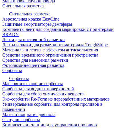
Маркировка трубопровода
Сигнальная разметка
Сигнальная разметка
Аэрозольная краска EasyLine
Защитные амортизаторы-демпферы
Комплекты лент для создания маркировки с принтерами
BRADY
Лента для постоянной разметки
Ленты и знаки для разметки из материала ToughStripe
Материалы и ленты с эффектом антискольжения
Средства временного ограничения пространства
Средства для нанесения разметки
Фотолюминесцентная разметка
Сорбенты
Сорбенты
Масловпитывающие сорбенты
Сорбенты для водных поверхностей
Сорбенты для сбора химических веществ
Эко-сорбенты Re-Form из переработанных материалов
Универсальные сорбенты для контроля проливов в
помещении
Маты и покрытия для пола
Сыпучие сорбенты
Комплекты и станции для устранения проливов