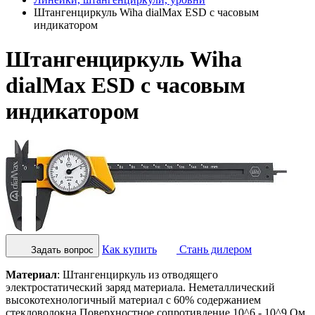
Штангенциркуль Wiha dialMax ESD с часовым
индикатором
Штангенциркуль Wiha
dialMax ESD с часовым
индикатором
Как купить
Стань дилером
Задать вопрос
Материал
: Штангенциркуль из отводящего
электростатический заряд материала. Неметаллический
высокотехнологичный материал с 60% содержанием
стекловолокна.Поверхностное сопротивление 10^6 - 10^9 Ом.