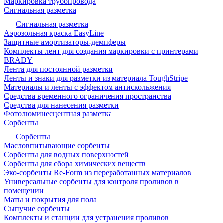
Маркировка трубопровода
Сигнальная разметка
Сигнальная разметка
Аэрозольная краска EasyLine
Защитные амортизаторы-демпферы
Комплекты лент для создания маркировки с принтерами
BRADY
Лента для постоянной разметки
Ленты и знаки для разметки из материала ToughStripe
Материалы и ленты с эффектом антискольжения
Средства временного ограничения пространства
Средства для нанесения разметки
Фотолюминесцентная разметка
Сорбенты
Сорбенты
Масловпитывающие сорбенты
Сорбенты для водных поверхностей
Сорбенты для сбора химических веществ
Эко-сорбенты Re-Form из переработанных материалов
Универсальные сорбенты для контроля проливов в
помещении
Маты и покрытия для пола
Сыпучие сорбенты
Комплекты и станции для устранения проливов