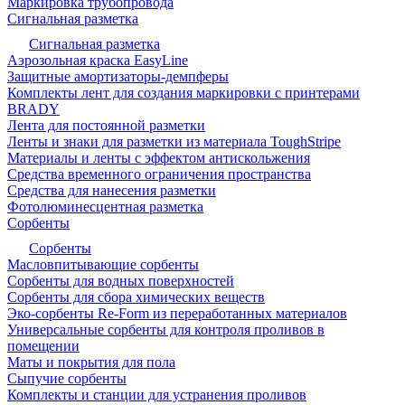
Маркировка трубопровода
Сигнальная разметка
Сигнальная разметка
Аэрозольная краска EasyLine
Защитные амортизаторы-демпферы
Комплекты лент для создания маркировки с принтерами
BRADY
Лента для постоянной разметки
Ленты и знаки для разметки из материала ToughStripe
Материалы и ленты с эффектом антискольжения
Средства временного ограничения пространства
Средства для нанесения разметки
Фотолюминесцентная разметка
Сорбенты
Сорбенты
Масловпитывающие сорбенты
Сорбенты для водных поверхностей
Сорбенты для сбора химических веществ
Эко-сорбенты Re-Form из переработанных материалов
Универсальные сорбенты для контроля проливов в
помещении
Маты и покрытия для пола
Сыпучие сорбенты
Комплекты и станции для устранения проливов