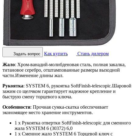
Как купить
Стань дилером
Задать вопрос
Жало
: Хром-ванадий-молибденовая сталь, полная закалка,
титановое серебро, отштампованные размеры выходной
части.Изменение длины жал.
Рукоятка
: SYSTEM 6, рукоятка SoftFinish-telescopic.Шаровой
зажим со щелчком гарантирует надежное крепление и
быструю смену торцевого ключа.
Особенности
: Прочная сумка-скатка обеспечивает
экономящее место хранение инструментов.
1 x Рукояткa отвертки SoftFinish-telescopic для сменного
жала SYSTEM 6 (30372) 6,0
1 x Сменное жало SYSTEM 6 Торцевой ключ с