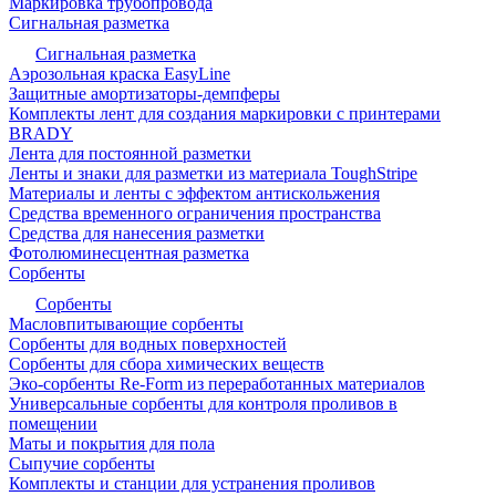
Маркировка трубопровода
Сигнальная разметка
Сигнальная разметка
Аэрозольная краска EasyLine
Защитные амортизаторы-демпферы
Комплекты лент для создания маркировки с принтерами
BRADY
Лента для постоянной разметки
Ленты и знаки для разметки из материала ToughStripe
Материалы и ленты с эффектом антискольжения
Средства временного ограничения пространства
Средства для нанесения разметки
Фотолюминесцентная разметка
Сорбенты
Сорбенты
Масловпитывающие сорбенты
Сорбенты для водных поверхностей
Сорбенты для сбора химических веществ
Эко-сорбенты Re-Form из переработанных материалов
Универсальные сорбенты для контроля проливов в
помещении
Маты и покрытия для пола
Сыпучие сорбенты
Комплекты и станции для устранения проливов