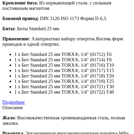
Крепление бита
: Из нержавеющей стали, с сильным
постоянным магнитом.
Боковой привод
: DIN 3126 ISO 1173 Форма D 6,3.
Биты
: Биты Standard 25 мм.
Применение
: Альтернатива набору отверток.Восемь форм
приводов в одной отвертке.
1 x Бит Standard 25 мм TORX®, 1/4" (01712) T6
1 x Бит Standard 25 мм TORX®, 1/4" (01714) T8
1 x Бит Standard 25 мм TORX®, 1/4" (01716) T10
1 x Бит Standard 25 мм TORX®, 1/4" (01717) T15
1 x Бит Standard 25 мм TORX®, 1/4" (01718) T20
1 x Бит Standard 25 мм TORX®, 1/4" (01719) T25
1 x Бит Standard 25 мм TORX®, 1/4" (01721) T30
1 x Бит Standard 25 мм TORX®, 1/4" (01722) T40
Подробнее
Описание
Жало
: Высококачественная хромованадиевая сталь, полная
закалка.
Рукоятка
: Эргономичная многокомпонентная рукоятка Wiha