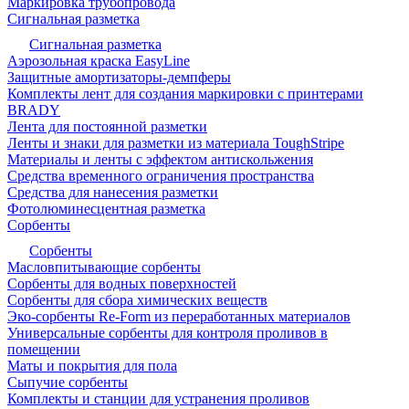
Маркировка трубопровода
Сигнальная разметка
Сигнальная разметка
Аэрозольная краска EasyLine
Защитные амортизаторы-демпферы
Комплекты лент для создания маркировки с принтерами
BRADY
Лента для постоянной разметки
Ленты и знаки для разметки из материала ToughStripe
Материалы и ленты с эффектом антискольжения
Средства временного ограничения пространства
Средства для нанесения разметки
Фотолюминесцентная разметка
Сорбенты
Сорбенты
Масловпитывающие сорбенты
Сорбенты для водных поверхностей
Сорбенты для сбора химических веществ
Эко-сорбенты Re-Form из переработанных материалов
Универсальные сорбенты для контроля проливов в
помещении
Маты и покрытия для пола
Сыпучие сорбенты
Комплекты и станции для устранения проливов