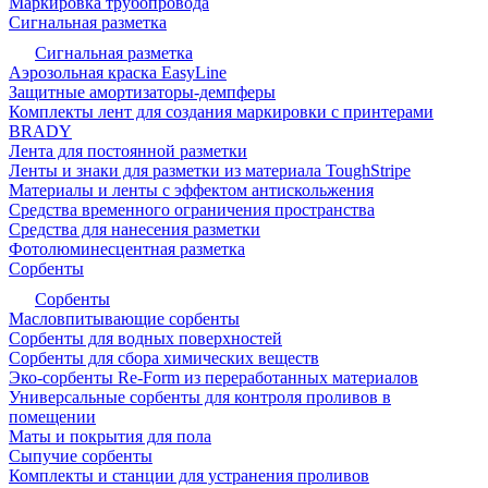
Маркировка трубопровода
Сигнальная разметка
Сигнальная разметка
Аэрозольная краска EasyLine
Защитные амортизаторы-демпферы
Комплекты лент для создания маркировки с принтерами
BRADY
Лента для постоянной разметки
Ленты и знаки для разметки из материала ToughStripe
Материалы и ленты с эффектом антискольжения
Средства временного ограничения пространства
Средства для нанесения разметки
Фотолюминесцентная разметка
Сорбенты
Сорбенты
Масловпитывающие сорбенты
Сорбенты для водных поверхностей
Сорбенты для сбора химических веществ
Эко-сорбенты Re-Form из переработанных материалов
Универсальные сорбенты для контроля проливов в
помещении
Маты и покрытия для пола
Сыпучие сорбенты
Комплекты и станции для устранения проливов