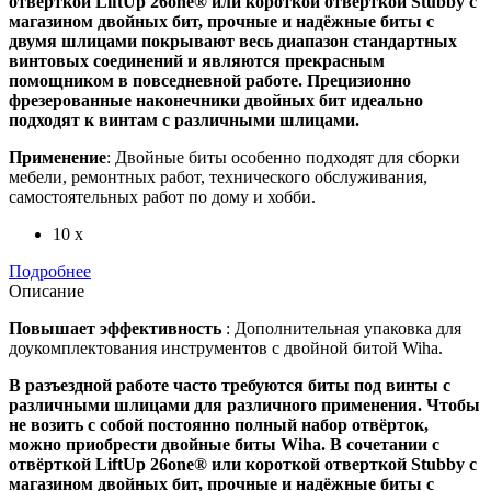
отвёрткой LiftUp 26one® или короткой отверткой Stubby с
магазином двойных бит, прочные и надёжные биты с
двумя шлицами покрывают весь диапазон стандартных
винтовых соединений и являются прекрасным
помощником в повседневной работе. Прецизионно
фрезерованные наконечники двойных бит идеально
подходят к винтам с различными шлицами.
Применение
: Двойные биты особенно подходят для сборки
мебели, ремонтных работ, технического обслуживания,
самостоятельных работ по дому и хобби.
10 x
Подробнее
Описание
Повышает эффективность
: Дополнительная упаковка для
доукомплектования инструментов с двойной битой Wiha.
В разъездной работе часто требуются биты под винты с
различными шлицами для различного применения. Чтобы
не возить с собой постоянно полный набор отвёрток,
можно приобрести двойные биты Wiha. В сочетании с
отвёрткой LiftUp 26one® или короткой отверткой Stubby с
магазином двойных бит, прочные и надёжные биты с