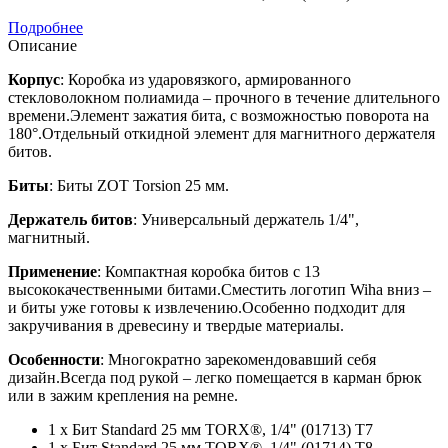
Подробнее
Описание
Корпус
: Коробка из ударовязкого, армированного
стекловолокном полиамида – прочного в течение длительного
времени.Элемент зажатия бита, с возможностью поворота на
180°.Отдельный откидной элемент для магнитного держателя
битов.
Биты
: Биты ZOT Torsion 25 мм.
Держатель битов
: Универсальный держатель 1/4",
магнитный.
Применение
: Компактная коробка битов с 13
высококачественными битами.Сместить логотип Wiha вниз –
и биты уже готовы к извлечению.Особенно подходит для
закручивания в древесину и твердые материалы.
Особенности
: Многократно зарекомендовавший себя
дизайн.Всегда под рукой – легко помещается в карман брюк
или в зажим крепления на ремне.
1 x Бит Standard 25 мм TORX®, 1/4" (01713) T7
1 x Бит Standard 25 мм TORX®, 1/4" (01714) T8