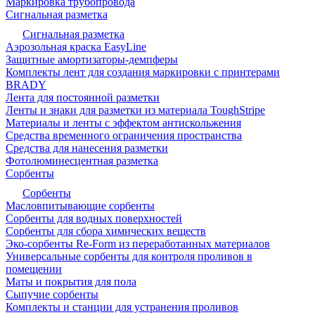
Маркировка трубопровода
Сигнальная разметка
Сигнальная разметка
Аэрозольная краска EasyLine
Защитные амортизаторы-демпферы
Комплекты лент для создания маркировки с принтерами
BRADY
Лента для постоянной разметки
Ленты и знаки для разметки из материала ToughStripe
Материалы и ленты с эффектом антискольжения
Средства временного ограничения пространства
Средства для нанесения разметки
Фотолюминесцентная разметка
Сорбенты
Сорбенты
Масловпитывающие сорбенты
Сорбенты для водных поверхностей
Сорбенты для сбора химических веществ
Эко-сорбенты Re-Form из переработанных материалов
Универсальные сорбенты для контроля проливов в
помещении
Маты и покрытия для пола
Сыпучие сорбенты
Комплекты и станции для устранения проливов