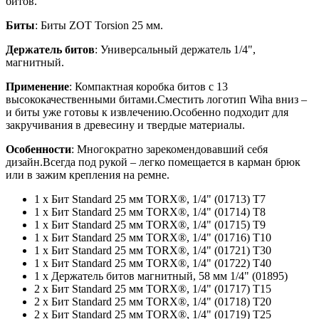
битов.
Биты
: Биты ZOT Torsion 25 мм.
Держатель битов
: Универсальный держатель 1/4",
магнитный.
Применение
: Компактная коробка битов с 13
высококачественными битами.Сместить логотип Wiha вниз –
и биты уже готовы к извлечению.Особенно подходит для
закручивания в древесину и твердые материалы.
Особенности
: Многократно зарекомендовавший себя
дизайн.Всегда под рукой – легко помещается в карман брюк
или в зажим крепления на ремне.
1 x Бит Standard 25 мм TORX®, 1/4" (01713) T7
1 x Бит Standard 25 мм TORX®, 1/4" (01714) T8
1 x Бит Standard 25 мм TORX®, 1/4" (01715) T9
1 x Бит Standard 25 мм TORX®, 1/4" (01716) T10
1 x Бит Standard 25 мм TORX®, 1/4" (01721) T30
1 x Бит Standard 25 мм TORX®, 1/4" (01722) T40
1 x Держатель битов магнитный, 58 мм 1/4" (01895)
2 x Бит Standard 25 мм TORX®, 1/4" (01717) T15
2 x Бит Standard 25 мм TORX®, 1/4" (01718) T20
2 x Бит Standard 25 мм TORX®, 1/4" (01719) T25