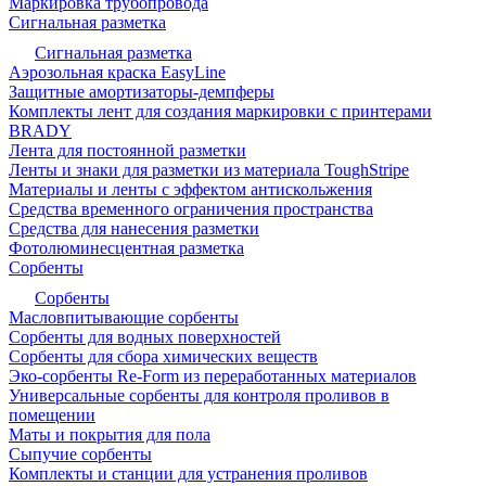
Маркировка трубопровода
Сигнальная разметка
Сигнальная разметка
Аэрозольная краска EasyLine
Защитные амортизаторы-демпферы
Комплекты лент для создания маркировки с принтерами
BRADY
Лента для постоянной разметки
Ленты и знаки для разметки из материала ToughStripe
Материалы и ленты с эффектом антискольжения
Средства временного ограничения пространства
Средства для нанесения разметки
Фотолюминесцентная разметка
Сорбенты
Сорбенты
Масловпитывающие сорбенты
Сорбенты для водных поверхностей
Сорбенты для сбора химических веществ
Эко-сорбенты Re-Form из переработанных материалов
Универсальные сорбенты для контроля проливов в
помещении
Маты и покрытия для пола
Сыпучие сорбенты
Комплекты и станции для устранения проливов