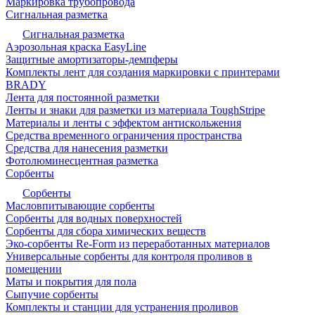
Маркировка трубопровода
Сигнальная разметка
Сигнальная разметка
Аэрозольная краска EasyLine
Защитные амортизаторы-демпферы
Комплекты лент для создания маркировки с принтерами
BRADY
Лента для постоянной разметки
Ленты и знаки для разметки из материала ToughStripe
Материалы и ленты с эффектом антискольжения
Средства временного ограничения пространства
Средства для нанесения разметки
Фотолюминесцентная разметка
Сорбенты
Сорбенты
Масловпитывающие сорбенты
Сорбенты для водных поверхностей
Сорбенты для сбора химических веществ
Эко-сорбенты Re-Form из переработанных материалов
Универсальные сорбенты для контроля проливов в
помещении
Маты и покрытия для пола
Сыпучие сорбенты
Комплекты и станции для устранения проливов