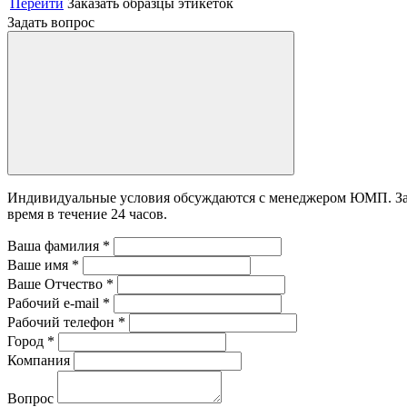
Перейти
Заказать образцы этикеток
Задать вопрос
Индивидуальные условия обсуждаются с менеджером ЮМП. Зада
время в течение 24 часов.
Ваша фамилия
*
Ваше имя
*
Ваше Отчество
*
Рабочий e-mail
*
Рабочий телефон
*
Город
*
Компания
Вопрос