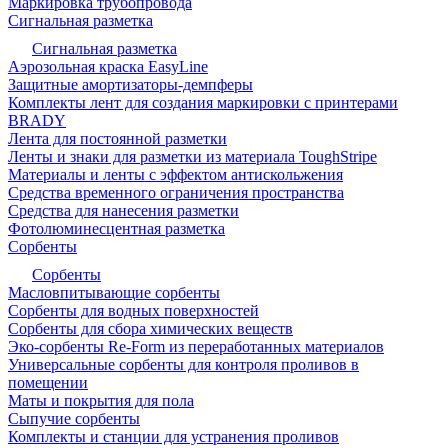
Маркировка трубопровода
Сигнальная разметка
Сигнальная разметка
Аэрозольная краска EasyLine
Защитные амортизаторы-демпферы
Комплекты лент для создания маркировки с принтерами
BRADY
Лента для постоянной разметки
Ленты и знаки для разметки из материала ToughStripe
Материалы и ленты с эффектом антискольжения
Средства временного ограничения пространства
Средства для нанесения разметки
Фотолюминесцентная разметка
Сорбенты
Сорбенты
Масловпитывающие сорбенты
Сорбенты для водных поверхностей
Сорбенты для сбора химических веществ
Эко-сорбенты Re-Form из переработанных материалов
Универсальные сорбенты для контроля проливов в
помещении
Маты и покрытия для пола
Сыпучие сорбенты
Комплекты и станции для устранения проливов