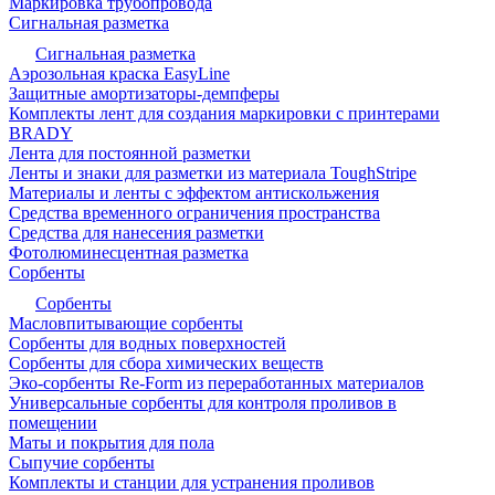
Маркировка трубопровода
Сигнальная разметка
Сигнальная разметка
Аэрозольная краска EasyLine
Защитные амортизаторы-демпферы
Комплекты лент для создания маркировки с принтерами
BRADY
Лента для постоянной разметки
Ленты и знаки для разметки из материала ToughStripe
Материалы и ленты с эффектом антискольжения
Средства временного ограничения пространства
Средства для нанесения разметки
Фотолюминесцентная разметка
Сорбенты
Сорбенты
Масловпитывающие сорбенты
Сорбенты для водных поверхностей
Сорбенты для сбора химических веществ
Эко-сорбенты Re-Form из переработанных материалов
Универсальные сорбенты для контроля проливов в
помещении
Маты и покрытия для пола
Сыпучие сорбенты
Комплекты и станции для устранения проливов