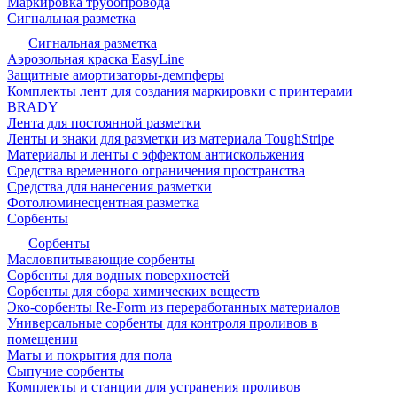
Маркировка трубопровода
Сигнальная разметка
Сигнальная разметка
Аэрозольная краска EasyLine
Защитные амортизаторы-демпферы
Комплекты лент для создания маркировки с принтерами
BRADY
Лента для постоянной разметки
Ленты и знаки для разметки из материала ToughStripe
Материалы и ленты с эффектом антискольжения
Средства временного ограничения пространства
Средства для нанесения разметки
Фотолюминесцентная разметка
Сорбенты
Сорбенты
Масловпитывающие сорбенты
Сорбенты для водных поверхностей
Сорбенты для сбора химических веществ
Эко-сорбенты Re-Form из переработанных материалов
Универсальные сорбенты для контроля проливов в
помещении
Маты и покрытия для пола
Сыпучие сорбенты
Комплекты и станции для устранения проливов