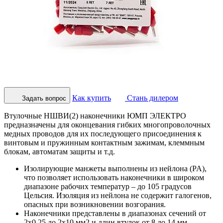
Как купить
Стань дилером
Задать вопрос
Втулочные НШВИ(2) наконечники ЮМП ЭЛЕКТРО
предназначены для оконцевания гибких многопроволочных
медных проводов для их последующего присоединения к
винтовым и пружинным контактным зажимам, клеммным
блокам, автоматам защиты и т.д.
Изолирующие манжеты выполнены из нейлона (PA),
что позволяет использовать наконечники в широком
диапазоне рабочих температур – до 105 градусов
Цельсия. Изоляция из нейлона не содержит галогенов,
опасных при возникновении возгорания.
Наконечники представлены в диапазонах сечений от
2х0,25 до 2х10 мм2 и длин втулок от 8 до 14 мм.