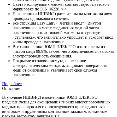
Цвета изолирующих манжет соответствуют цветовой
маркировке по DIN 46228, ч.4.
Наконечники НШВИ(2) рассчитаны на монтаж на двух
проводах одинакового сечения.
Конструкция Easy Entry ("Лёгкий ввод"). Внутри
наконечников в месте соединения медной части
наконечника и пластиковой манжеты отсутствует
«ступенька», что значительно упрощает и ускоряет ввод
жилы провода в наконечник
Все наконечники ЮМП ЭЛЕКТРО изготовлены из
чистой меди 99,9%, за счёт чего обеспечивается высокая
электропроводность соединения.
Покрытие из олово-висмута, нанесённое
электролитическим методом, защищает поверхность
меди от окисления и увеличивает срок службы
наконечника.
Подробнее
Описание
Втулочные НШВИ(2) наконечники ЮМП ЭЛЕКТРО
предназначены для оконцевания гибких многопроволочных
медных проводов для их последующего присоединения к
винтовым и пружинным контактным зажимам, клеммным
блокам, автоматам защиты и т.д.