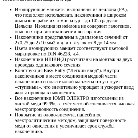
Изолирующие манжеты выполнены из нейлона (PA),
что позволяет использовать наконечники в широком
диапазоне рабочих температур – до 105 градусов
Цельсия. Изоляция из нейлона не содержит галогенов,
опасных при возникновении возгорания.
Наконечники представлены в диапазонах сечений от
2х0,25 до 2х10 мм2 и длин втулок от 8 до 14 мм.
Цвета изолирующих манжет соответствуют цветовой
маркировке по DIN 46228, ч.4.
Наконечники НШВИ(2) рассчитаны на монтаж на двух
проводах одинакового сечения.
Конструкция Easy Entry ("Лёгкий ввод"). Внутри
наконечников в месте соединения медной части
наконечника и пластиковой манжеты отсутствует
«ступенька», что значительно упрощает и ускоряет ввод
жилы провода в наконечник
Все наконечники ЮМП ЭЛЕКТРО изготовлены из
чистой меди 99,9%, за счёт чего обеспечивается высокая
электропроводность соединения.
Покрытие из олово-висмута, нанесённое
электролитическим методом, защищает поверхность
меди от окисления и увеличивает срок службы
наконечника.