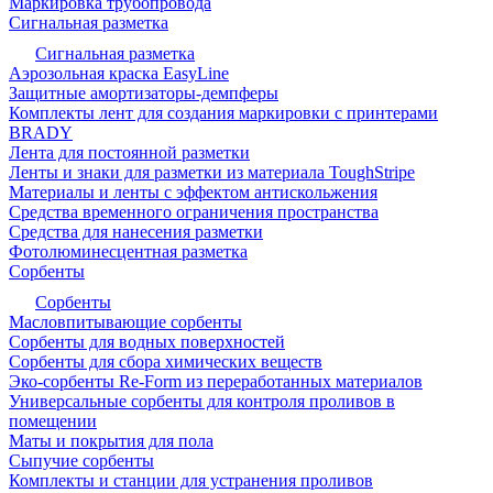
Маркировка трубопровода
Сигнальная разметка
Сигнальная разметка
Аэрозольная краска EasyLine
Защитные амортизаторы-демпферы
Комплекты лент для создания маркировки с принтерами
BRADY
Лента для постоянной разметки
Ленты и знаки для разметки из материала ToughStripe
Материалы и ленты с эффектом антискольжения
Средства временного ограничения пространства
Средства для нанесения разметки
Фотолюминесцентная разметка
Сорбенты
Сорбенты
Масловпитывающие сорбенты
Сорбенты для водных поверхностей
Сорбенты для сбора химических веществ
Эко-сорбенты Re-Form из переработанных материалов
Универсальные сорбенты для контроля проливов в
помещении
Маты и покрытия для пола
Сыпучие сорбенты
Комплекты и станции для устранения проливов