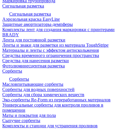
Маркировка трубопровода
Сигнальная разметка
Сигнальная разметка
Аэрозольная краска EasyLine
Защитные амортизаторы-демпферы
Комплекты лент для создания маркировки с принтерами
BRADY
Лента для постоянной разметки
Ленты и знаки для разметки из материала ToughStripe
Материалы и ленты с эффектом антискольжения
Средства временного ограничения пространства
Средства для нанесения разметки
Фотолюминесцентная разметка
Сорбенты
Сорбенты
Масловпитывающие сорбенты
Сорбенты для водных поверхностей
Сорбенты для сбора химических веществ
Эко-сорбенты Re-Form из переработанных материалов
Универсальные сорбенты для контроля проливов в
помещении
Маты и покрытия для пола
Сыпучие сорбенты
Комплекты и станции для устранения проливов