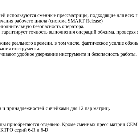
лей используются сменные прессматрицы, подходящие для всех 
нчания рабочего цикла (система SMART Release)
полнительную безопасность оператора.
- гарантирует точность выполнения операций обжима, проверяя 
ме реального времени, в том числе, фактическое усилие обжима
вания инструмента.
чивают удобное удержание инструмента и безопасность работы.
 и принадлежностей с ячейками для 12 пар матриц.
трицы приобретаются отдельно. Кроме сменных пресс-матриц C
КТРО серий 6-R и 6-D.