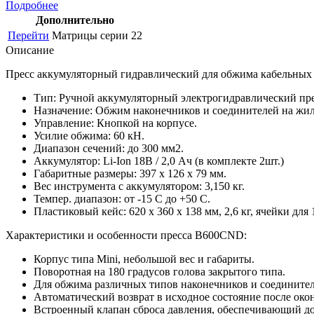
Подробнее
Дополнительно
Перейти
Матрицы серии 22
Описание
Пресс аккумуляторный гидравлический для обжима кабельных 
Тип: Ручной аккумуляторный электрогидравлический пре
Назначение: Обжим наконечников и соединителей на жил
Управление: Кнопкой на корпусе.
Усилие обжима: 60 кН.
Диапазон сечений: до 300 мм2.
Аккумулятор: Li-Ion 18В / 2,0 Aч (в комплекте 2шт.)
Габаритные размеры: 397 х 126 х 79 мм.
Вес инструмента с аккумулятором: 3,150 кг.
Темпер. диапазон: от -15 С до +50 С.
Пластиковый кейс: 620 x 360 x 138 мм, 2,6 кг, ячейки для 
Характеристики и особенности пресса B600CND:
Корпус типа Mini, небольшой вес и габариты.
Поворотная на 180 градусов голова закрытого типа.
Для обжима различных типов наконечников и соедините
Автоматический возврат в исходное состояние после око
Встроенный клапан сброса давления, обеспечивающий до