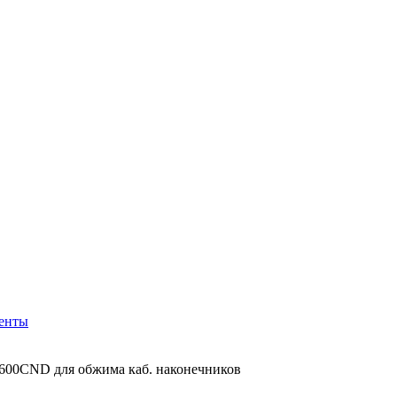
менты
600CND для обжима каб. наконечников