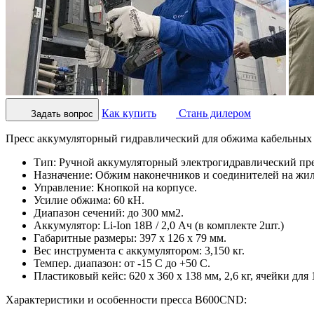
Как купить
Стань дилером
Задать вопрос
Пресс аккумуляторный гидравлический для обжима кабельных 
Тип: Ручной аккумуляторный электрогидравлический пре
Назначение: Обжим наконечников и соединителей на жил
Управление: Кнопкой на корпусе.
Усилие обжима: 60 кН.
Диапазон сечений: до 300 мм2.
Аккумулятор: Li-Ion 18В / 2,0 Aч (в комплекте 2шт.)
Габаритные размеры: 397 х 126 х 79 мм.
Вес инструмента с аккумулятором: 3,150 кг.
Темпер. диапазон: от -15 С до +50 С.
Пластиковый кейс: 620 x 360 x 138 мм, 2,6 кг, ячейки для 
Характеристики и особенности пресса B600CND: