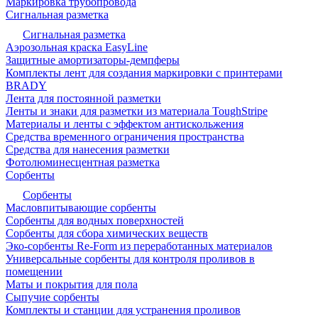
Маркировка трубопровода
Сигнальная разметка
Сигнальная разметка
Аэрозольная краска EasyLine
Защитные амортизаторы-демпферы
Комплекты лент для создания маркировки с принтерами
BRADY
Лента для постоянной разметки
Ленты и знаки для разметки из материала ToughStripe
Материалы и ленты с эффектом антискольжения
Средства временного ограничения пространства
Средства для нанесения разметки
Фотолюминесцентная разметка
Сорбенты
Сорбенты
Масловпитывающие сорбенты
Сорбенты для водных поверхностей
Сорбенты для сбора химических веществ
Эко-сорбенты Re-Form из переработанных материалов
Универсальные сорбенты для контроля проливов в
помещении
Маты и покрытия для пола
Сыпучие сорбенты
Комплекты и станции для устранения проливов