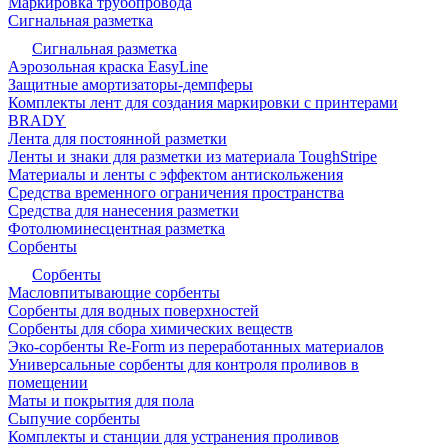
Маркировка трубопровода
Сигнальная разметка
Сигнальная разметка
Аэрозольная краска EasyLine
Защитные амортизаторы-демпферы
Комплекты лент для создания маркировки с принтерами
BRADY
Лента для постоянной разметки
Ленты и знаки для разметки из материала ToughStripe
Материалы и ленты с эффектом антискольжения
Средства временного ограничения пространства
Средства для нанесения разметки
Фотолюминесцентная разметка
Сорбенты
Сорбенты
Масловпитывающие сорбенты
Сорбенты для водных поверхностей
Сорбенты для сбора химических веществ
Эко-сорбенты Re-Form из переработанных материалов
Универсальные сорбенты для контроля проливов в
помещении
Маты и покрытия для пола
Сыпучие сорбенты
Комплекты и станции для устранения проливов