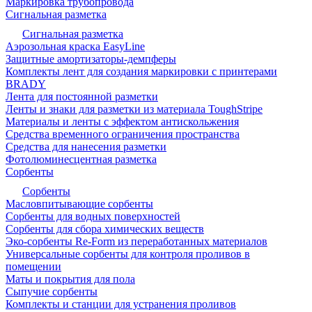
Маркировка трубопровода
Сигнальная разметка
Сигнальная разметка
Аэрозольная краска EasyLine
Защитные амортизаторы-демпферы
Комплекты лент для создания маркировки с принтерами
BRADY
Лента для постоянной разметки
Ленты и знаки для разметки из материала ToughStripe
Материалы и ленты с эффектом антискольжения
Средства временного ограничения пространства
Средства для нанесения разметки
Фотолюминесцентная разметка
Сорбенты
Сорбенты
Масловпитывающие сорбенты
Сорбенты для водных поверхностей
Сорбенты для сбора химических веществ
Эко-сорбенты Re-Form из переработанных материалов
Универсальные сорбенты для контроля проливов в
помещении
Маты и покрытия для пола
Сыпучие сорбенты
Комплекты и станции для устранения проливов