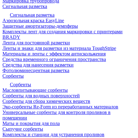
Маркировка трубопровода
Сигнальная разметка
Сигнальная разметка
Аэрозольная краска EasyLine
Защитные амортизаторы-демпферы
Комплекты лент для создания маркировки с принтерами
BRADY
Лента для постоянной разметки
Ленты и знаки для разметки из материала ToughStripe
Материалы и ленты с эффектом антискольжения
Средства временного ограничения пространства
Средства для нанесения разметки
Фотолюминесцентная разметка
Сорбенты
Сорбенты
Масловпитывающие сорбенты
Сорбенты для водных поверхностей
Сорбенты для сбора химических веществ
Эко-сорбенты Re-Form из переработанных материалов
Универсальные сорбенты для контроля проливов в
помещении
Маты и покрытия для пола
Сыпучие сорбенты
Комплекты и станции для устранения проливов