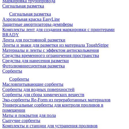
Маркировка трубопровода
Сигнальная разметка
Сигнальная разметка
Аэрозольная краска EasyLine
Защитные амортизаторы-демпферы
Комплекты лент для создания маркировки с принтерами
BRADY
Лента для постоянной разметки
Ленты и знаки для разметки из материала ToughStripe
Материалы и ленты с эффектом антискольжения
Средства временного ограничения пространства
Средства для нанесения разметки
Фотолюминесцентная разметка
Сорбенты
Сорбенты
Масловпитывающие сорбенты
Сорбенты для водных поверхностей
Сорбенты для сбора химических веществ
Эко-сорбенты Re-Form из переработанных материалов
Универсальные сорбенты для контроля проливов в
помещении
Маты и покрытия для пола
Сыпучие сорбенты
Комплекты и станции для устранения проливов