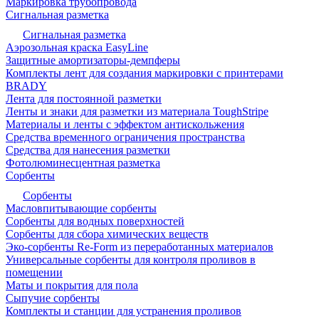
Маркировка трубопровода
Сигнальная разметка
Сигнальная разметка
Аэрозольная краска EasyLine
Защитные амортизаторы-демпферы
Комплекты лент для создания маркировки с принтерами
BRADY
Лента для постоянной разметки
Ленты и знаки для разметки из материала ToughStripe
Материалы и ленты с эффектом антискольжения
Средства временного ограничения пространства
Средства для нанесения разметки
Фотолюминесцентная разметка
Сорбенты
Сорбенты
Масловпитывающие сорбенты
Сорбенты для водных поверхностей
Сорбенты для сбора химических веществ
Эко-сорбенты Re-Form из переработанных материалов
Универсальные сорбенты для контроля проливов в
помещении
Маты и покрытия для пола
Сыпучие сорбенты
Комплекты и станции для устранения проливов