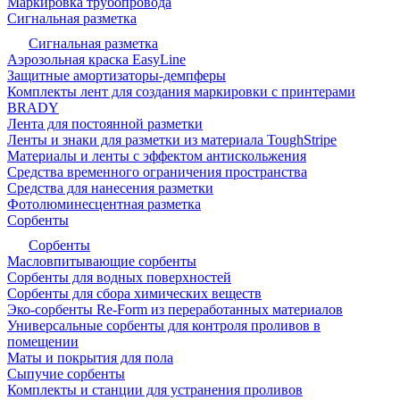
Маркировка трубопровода
Сигнальная разметка
Сигнальная разметка
Аэрозольная краска EasyLine
Защитные амортизаторы-демпферы
Комплекты лент для создания маркировки с принтерами
BRADY
Лента для постоянной разметки
Ленты и знаки для разметки из материала ToughStripe
Материалы и ленты с эффектом антискольжения
Средства временного ограничения пространства
Средства для нанесения разметки
Фотолюминесцентная разметка
Сорбенты
Сорбенты
Масловпитывающие сорбенты
Сорбенты для водных поверхностей
Сорбенты для сбора химических веществ
Эко-сорбенты Re-Form из переработанных материалов
Универсальные сорбенты для контроля проливов в
помещении
Маты и покрытия для пола
Сыпучие сорбенты
Комплекты и станции для устранения проливов