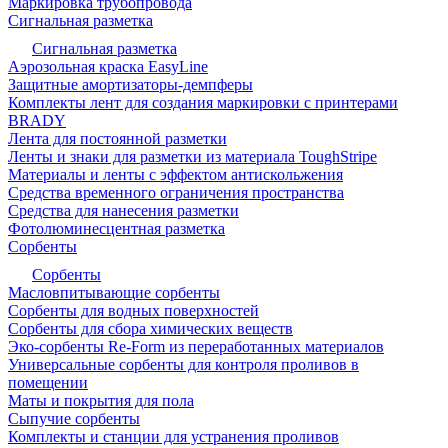
Маркировка трубопровода
Сигнальная разметка
Сигнальная разметка
Аэрозольная краска EasyLine
Защитные амортизаторы-демпферы
Комплекты лент для создания маркировки с принтерами
BRADY
Лента для постоянной разметки
Ленты и знаки для разметки из материала ToughStripe
Материалы и ленты с эффектом антискольжения
Средства временного ограничения пространства
Средства для нанесения разметки
Фотолюминесцентная разметка
Сорбенты
Сорбенты
Масловпитывающие сорбенты
Сорбенты для водных поверхностей
Сорбенты для сбора химических веществ
Эко-сорбенты Re-Form из переработанных материалов
Универсальные сорбенты для контроля проливов в
помещении
Маты и покрытия для пола
Сыпучие сорбенты
Комплекты и станции для устранения проливов