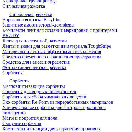
Маркировка трубопровода
Сигнальная разметка
Сигнальная разметка
Аэрозольная краска EasyLine
Защитные амортизаторы-демпферы
Комплекты лент для создания маркировки с принтерами
BRADY
Лента для постоянной разметки
Ленты и знаки для разметки из материала ToughStripe
Материалы и ленты с эффектом антискольжения
Средства временного ограничения пространства
Средства для нанесения разметки
Фотолюминесцентная разметка
Сорбенты
Сорбенты
Масловпитывающие сорбенты
Сорбенты для водных поверхностей
Сорбенты для сбора химических веществ
Эко-сорбенты Re-Form из переработанных материалов
Универсальные сорбенты для контроля проливов в
помещении
Маты и покрытия для пола
Сыпучие сорбенты
Комплекты и станции для устранения проливов