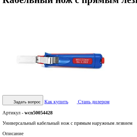
Как купить
Стань дилером
Задать вопрос
Артикул -
wcn50054428
Универсальный кабельный нож с прямым наружным лезвием
Описание