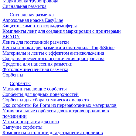
Маркировка трубопровода
Сигнальная разметка
Сигнальная разметка
Аэрозольная краска EasyLine
Защитные амортизаторы-демпферы
Комплекты лент для создания маркировки с принтерами
BRADY
Лента для постоянной разметки
Ленты и знаки для разметки из материала ToughStripe
Материалы и ленты с эффектом антискольжения
Средства временного ограничения пространства
Средства для нанесения разметки
Фотолюминесцентная разметка
Сорбенты
Сорбенты
Масловпитывающие сорбенты
Сорбенты для водных поверхностей
Сорбенты для сбора химических веществ
Эко-сорбенты Re-Form из переработанных материалов
Универсальные сорбенты для контроля проливов в
помещении
Маты и покрытия для пола
Сыпучие сорбенты
Комплекты и станции для устранения проливов