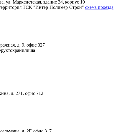
, ул. Марксистская, здание 34, корпус 10
4А, территория ТСК "Интер-Полимер-Строй"
схема проезда
ражная, д. 9, офис 327
 Фруктохранилища
ина, д. 271, офис 712
тсельмаша, д. 2Г, офис 317