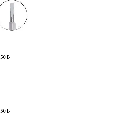
250 В
250 В