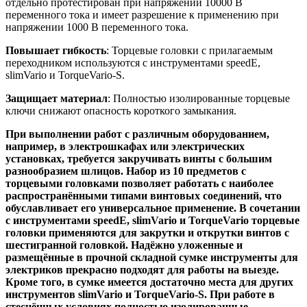
отдельно протестирован при напряжении 10000 В
переменного тока и имеет разрешение к применению при
напряжении 1000 В переменного тока.
Повышает гибкость
: Торцевые головки с прилагаемым
переходником используются с инструментами speedE,
slimVario и TorqueVario-S.
Защищает материал
: Полностью изолированные торцевые
ключи снижают опасность короткого замыкания.
При выполнении работ с различным оборудованием,
например, в электрошкафах или электрических
установках, требуется закручивать винты с большим
разнообразием шлицов. Набор из 10 предметов с
торцевыми головками позволяет работать с наиболее
распространёнными типами винтовых соединений, что
обуславливает его универсальное применение. В сочетании
с инструментами speedE, slimVario и TorqueVario торцевые
головки применяются для закрутки и открутки винтов с
шестигранной головкой. Надёжно уложенные и
размещённые в прочной складной сумке инструменты для
электриков прекрасно подходят для работы на выезде.
Кроме того, в сумке имеется достаточно места для других
инструментов slimVario и TorqueVario-S. При работе в
стеснённых условиях полностью изолированные