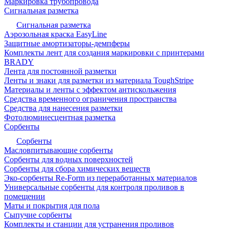
Маркировка трубопровода
Сигнальная разметка
Сигнальная разметка
Аэрозольная краска EasyLine
Защитные амортизаторы-демпферы
Комплекты лент для создания маркировки с принтерами
BRADY
Лента для постоянной разметки
Ленты и знаки для разметки из материала ToughStripe
Материалы и ленты с эффектом антискольжения
Средства временного ограничения пространства
Средства для нанесения разметки
Фотолюминесцентная разметка
Сорбенты
Сорбенты
Масловпитывающие сорбенты
Сорбенты для водных поверхностей
Сорбенты для сбора химических веществ
Эко-сорбенты Re-Form из переработанных материалов
Универсальные сорбенты для контроля проливов в
помещении
Маты и покрытия для пола
Сыпучие сорбенты
Комплекты и станции для устранения проливов