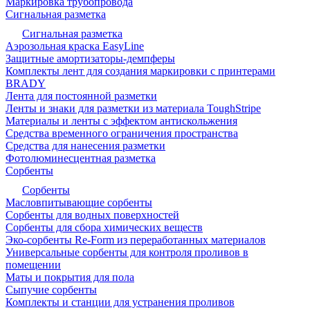
Маркировка трубопровода
Сигнальная разметка
Сигнальная разметка
Аэрозольная краска EasyLine
Защитные амортизаторы-демпферы
Комплекты лент для создания маркировки с принтерами
BRADY
Лента для постоянной разметки
Ленты и знаки для разметки из материала ToughStripe
Материалы и ленты с эффектом антискольжения
Средства временного ограничения пространства
Средства для нанесения разметки
Фотолюминесцентная разметка
Сорбенты
Сорбенты
Масловпитывающие сорбенты
Сорбенты для водных поверхностей
Сорбенты для сбора химических веществ
Эко-сорбенты Re-Form из переработанных материалов
Универсальные сорбенты для контроля проливов в
помещении
Маты и покрытия для пола
Сыпучие сорбенты
Комплекты и станции для устранения проливов