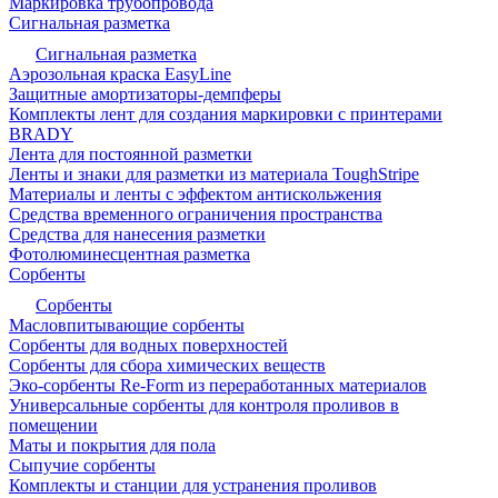
Маркировка трубопровода
Сигнальная разметка
Сигнальная разметка
Аэрозольная краска EasyLine
Защитные амортизаторы-демпферы
Комплекты лент для создания маркировки с принтерами
BRADY
Лента для постоянной разметки
Ленты и знаки для разметки из материала ToughStripe
Материалы и ленты с эффектом антискольжения
Средства временного ограничения пространства
Средства для нанесения разметки
Фотолюминесцентная разметка
Сорбенты
Сорбенты
Масловпитывающие сорбенты
Сорбенты для водных поверхностей
Сорбенты для сбора химических веществ
Эко-сорбенты Re-Form из переработанных материалов
Универсальные сорбенты для контроля проливов в
помещении
Маты и покрытия для пола
Сыпучие сорбенты
Комплекты и станции для устранения проливов