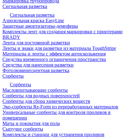
Маркировка трубопровода
Сигнальная разметка
Сигнальная разметка
Аэрозольная краска EasyLine
Защитные амортизаторы-демпферы
Комплекты лент для создания маркировки с принтерами
BRADY
Лента для постоянной разметки
Ленты и знаки для разметки из материала ToughStripe
Материалы и ленты с эффектом антискольжения
Средства временного ограничения пространства
Средства для нанесения разметки
Фотолюминесцентная разметка
Сорбенты
Сорбенты
Масловпитывающие сорбенты
Сорбенты для водных поверхностей
Сорбенты для сбора химических веществ
Эко-сорбенты Re-Form из переработанных материалов
Универсальные сорбенты для контроля проливов в
помещении
Маты и покрытия для пола
Сыпучие сорбенты
Комплекты и станции для устранения проливов