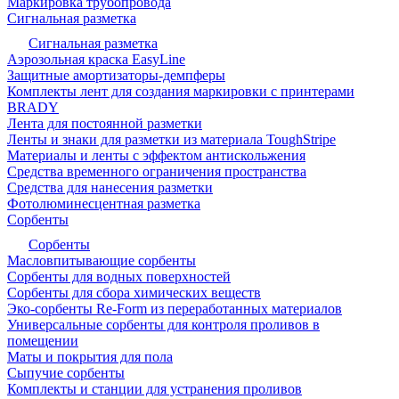
Маркировка трубопровода
Сигнальная разметка
Сигнальная разметка
Аэрозольная краска EasyLine
Защитные амортизаторы-демпферы
Комплекты лент для создания маркировки с принтерами
BRADY
Лента для постоянной разметки
Ленты и знаки для разметки из материала ToughStripe
Материалы и ленты с эффектом антискольжения
Средства временного ограничения пространства
Средства для нанесения разметки
Фотолюминесцентная разметка
Сорбенты
Сорбенты
Масловпитывающие сорбенты
Сорбенты для водных поверхностей
Сорбенты для сбора химических веществ
Эко-сорбенты Re-Form из переработанных материалов
Универсальные сорбенты для контроля проливов в
помещении
Маты и покрытия для пола
Сыпучие сорбенты
Комплекты и станции для устранения проливов