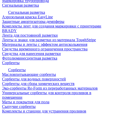
Маркировка трубопровода
Сигнальная разметка
Сигнальная разметка
Аэрозольная краска EasyLine
Защитные амортизаторы-демпферы
Комплекты лент для создания маркировки с принтерами
BRADY
Лента для постоянной разметки
Ленты и знаки для разметки из материала ToughStripe
Материалы и ленты с эффектом антискольжения
Средства временного ограничения пространства
Средства для нанесения разметки
Фотолюминесцентная разметка
Сорбенты
Сорбенты
Масловпитывающие сорбенты
Сорбенты для водных поверхностей
Сорбенты для сбора химических веществ
Эко-сорбенты Re-Form из переработанных материалов
Универсальные сорбенты для контроля проливов в
помещении
Маты и покрытия для пола
Сыпучие сорбенты
Комплекты и станции для устранения проливов