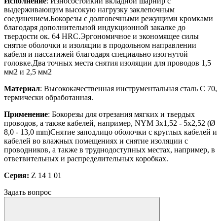
Исполнение
: Износостойкий вкладной шарнир с
выдерживающим высокую нагрузку заклепочным
соединением.Бокорезы с долговечными режущими кромками
благодаря дополнительной индукционной закалке до
твердости ок. 64 HRC.Эргономичное и экономящее силы
снятие оболочки и изоляции в продольном направлении
кабеля и пассатижей благодаря специально изогнутой
головке.Два точных места снятия изоляции для проводов 1,5
мм2 и 2,5 мм2
Материал
: Высококачественная инструментальная сталь C 70,
термически обработанная.
Применение
: Бокорезы для отрезания мягких и твердых
проводов, а также кабелей, например, NYM 3x1,52 - 5x2,52 (Ø
8,0 - 13,0 mm)Снятие заподлицо оболочки с круглых кабелей и
кабелей во влажных помещениях и снятие изоляции с
проводников, а также в труднодоступных местах, например, в
ответвительных и распределительных коробках.
Серия:
Z 14 1 01
Задать вопрос