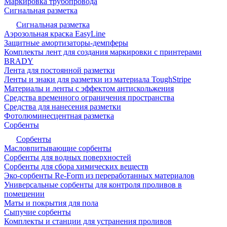
Маркировка трубопровода
Сигнальная разметка
Сигнальная разметка
Аэрозольная краска EasyLine
Защитные амортизаторы-демпферы
Комплекты лент для создания маркировки с принтерами
BRADY
Лента для постоянной разметки
Ленты и знаки для разметки из материала ToughStripe
Материалы и ленты с эффектом антискольжения
Средства временного ограничения пространства
Средства для нанесения разметки
Фотолюминесцентная разметка
Сорбенты
Сорбенты
Масловпитывающие сорбенты
Сорбенты для водных поверхностей
Сорбенты для сбора химических веществ
Эко-сорбенты Re-Form из переработанных материалов
Универсальные сорбенты для контроля проливов в
помещении
Маты и покрытия для пола
Сыпучие сорбенты
Комплекты и станции для устранения проливов