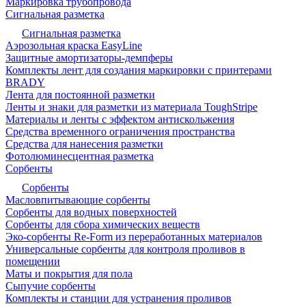
Маркировка трубопровода
Сигнальная разметка
Сигнальная разметка
Аэрозольная краска EasyLine
Защитные амортизаторы-демпферы
Комплекты лент для создания маркировки с принтерами
BRADY
Лента для постоянной разметки
Ленты и знаки для разметки из материала ToughStripe
Материалы и ленты с эффектом антискольжения
Средства временного ограничения пространства
Средства для нанесения разметки
Фотолюминесцентная разметка
Сорбенты
Сорбенты
Масловпитывающие сорбенты
Сорбенты для водных поверхностей
Сорбенты для сбора химических веществ
Эко-сорбенты Re-Form из переработанных материалов
Универсальные сорбенты для контроля проливов в
помещении
Маты и покрытия для пола
Сыпучие сорбенты
Комплекты и станции для устранения проливов