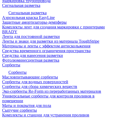
Маркировка трубопровода
Сигнальная разметка
Сигнальная разметка
Аэрозольная краска EasyLine
Защитные амортизаторы-демпферы
Комплекты лент для создания маркировки с принтерами
BRADY
Лента для постоянной разметки
Ленты и знаки для разметки из материала ToughStripe
Материалы и ленты с эффектом антискольжения
Средства временного ограничения пространства
Средства для нанесения разметки
Фотолюминесцентная разметка
Сорбенты
Сорбенты
Масловпитывающие сорбенты
Сорбенты для водных поверхностей
Сорбенты для сбора химических веществ
Эко-сорбенты Re-Form из переработанных материалов
Универсальные сорбенты для контроля проливов в
помещении
Маты и покрытия для пола
Сыпучие сорбенты
Комплекты и станции для устранения проливов