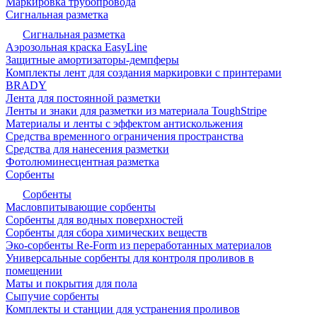
Маркировка трубопровода
Сигнальная разметка
Сигнальная разметка
Аэрозольная краска EasyLine
Защитные амортизаторы-демпферы
Комплекты лент для создания маркировки с принтерами
BRADY
Лента для постоянной разметки
Ленты и знаки для разметки из материала ToughStripe
Материалы и ленты с эффектом антискольжения
Средства временного ограничения пространства
Средства для нанесения разметки
Фотолюминесцентная разметка
Сорбенты
Сорбенты
Масловпитывающие сорбенты
Сорбенты для водных поверхностей
Сорбенты для сбора химических веществ
Эко-сорбенты Re-Form из переработанных материалов
Универсальные сорбенты для контроля проливов в
помещении
Маты и покрытия для пола
Сыпучие сорбенты
Комплекты и станции для устранения проливов