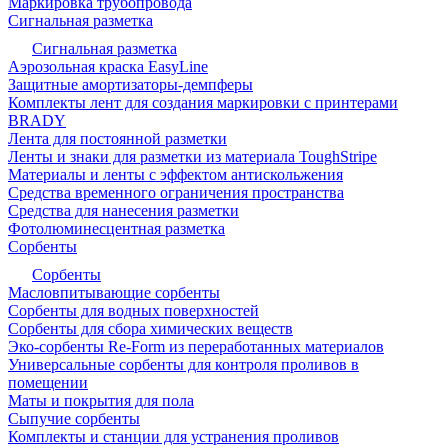
Маркировка трубопровода
Сигнальная разметка
Сигнальная разметка
Аэрозольная краска EasyLine
Защитные амортизаторы-демпферы
Комплекты лент для создания маркировки с принтерами
BRADY
Лента для постоянной разметки
Ленты и знаки для разметки из материала ToughStripe
Материалы и ленты с эффектом антискольжения
Средства временного ограничения пространства
Средства для нанесения разметки
Фотолюминесцентная разметка
Сорбенты
Сорбенты
Масловпитывающие сорбенты
Сорбенты для водных поверхностей
Сорбенты для сбора химических веществ
Эко-сорбенты Re-Form из переработанных материалов
Универсальные сорбенты для контроля проливов в
помещении
Маты и покрытия для пола
Сыпучие сорбенты
Комплекты и станции для устранения проливов