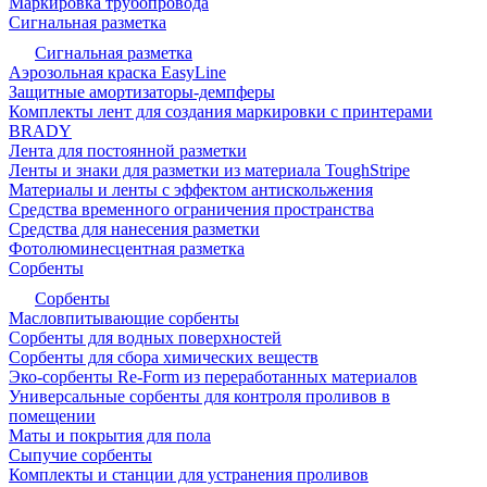
Маркировка трубопровода
Сигнальная разметка
Сигнальная разметка
Аэрозольная краска EasyLine
Защитные амортизаторы-демпферы
Комплекты лент для создания маркировки с принтерами
BRADY
Лента для постоянной разметки
Ленты и знаки для разметки из материала ToughStripe
Материалы и ленты с эффектом антискольжения
Средства временного ограничения пространства
Средства для нанесения разметки
Фотолюминесцентная разметка
Сорбенты
Сорбенты
Масловпитывающие сорбенты
Сорбенты для водных поверхностей
Сорбенты для сбора химических веществ
Эко-сорбенты Re-Form из переработанных материалов
Универсальные сорбенты для контроля проливов в
помещении
Маты и покрытия для пола
Сыпучие сорбенты
Комплекты и станции для устранения проливов