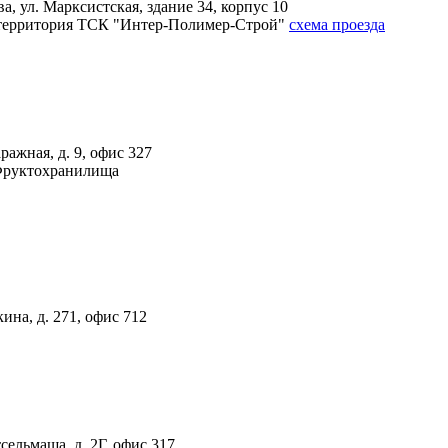
, ул. Марксистская, здание 34, корпус 10
4А, территория ТСК "Интер-Полимер-Строй"
схема проезда
ражная, д. 9, офис 327
 Фруктохранилища
ина, д. 271, офис 712
тсельмаша, д. 2Г, офис 317