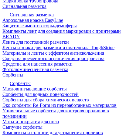
Маркировка трубопровода
Сигнальная разметка
Сигнальная разметка
Аэрозольная краска EasyLine
Защитные амортизаторы-демпферы
Комплекты лент для создания маркировки с принтерами
BRADY
Лента для постоянной разметки
Ленты и знаки для разметки из материала ToughStripe
Материалы и ленты с эффектом антискольжения
Средства временного ограничения пространства
Средства для нанесения разметки
Фотолюминесцентная разметка
Сорбенты
Сорбенты
Масловпитывающие сорбенты
Сорбенты для водных поверхностей
Сорбенты для сбора химических веществ
Эко-сорбенты Re-Form из переработанных материалов
Универсальные сорбенты для контроля проливов в
помещении
Маты и покрытия для пола
Сыпучие сорбенты
Комплекты и станции для устранения проливов