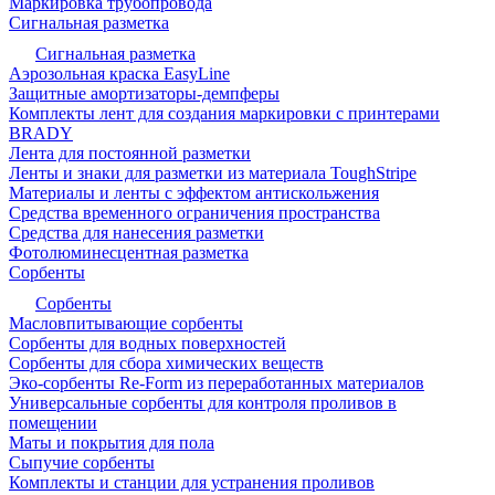
Маркировка трубопровода
Сигнальная разметка
Сигнальная разметка
Аэрозольная краска EasyLine
Защитные амортизаторы-демпферы
Комплекты лент для создания маркировки с принтерами
BRADY
Лента для постоянной разметки
Ленты и знаки для разметки из материала ToughStripe
Материалы и ленты с эффектом антискольжения
Средства временного ограничения пространства
Средства для нанесения разметки
Фотолюминесцентная разметка
Сорбенты
Сорбенты
Масловпитывающие сорбенты
Сорбенты для водных поверхностей
Сорбенты для сбора химических веществ
Эко-сорбенты Re-Form из переработанных материалов
Универсальные сорбенты для контроля проливов в
помещении
Маты и покрытия для пола
Сыпучие сорбенты
Комплекты и станции для устранения проливов