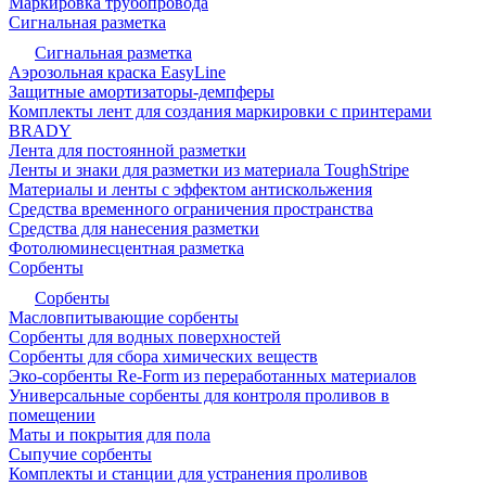
Маркировка трубопровода
Сигнальная разметка
Сигнальная разметка
Аэрозольная краска EasyLine
Защитные амортизаторы-демпферы
Комплекты лент для создания маркировки с принтерами
BRADY
Лента для постоянной разметки
Ленты и знаки для разметки из материала ToughStripe
Материалы и ленты с эффектом антискольжения
Средства временного ограничения пространства
Средства для нанесения разметки
Фотолюминесцентная разметка
Сорбенты
Сорбенты
Масловпитывающие сорбенты
Сорбенты для водных поверхностей
Сорбенты для сбора химических веществ
Эко-сорбенты Re-Form из переработанных материалов
Универсальные сорбенты для контроля проливов в
помещении
Маты и покрытия для пола
Сыпучие сорбенты
Комплекты и станции для устранения проливов