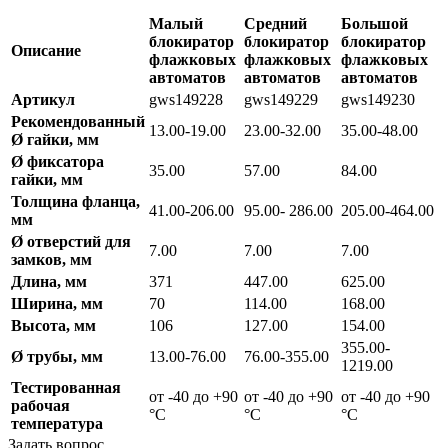
Малый
Средний
Большой
блокиратор
блокиратор
блокиратор
Описание
флажковых
флажковых
флажковых
автоматов
автоматов
автоматов
Артикул
gws149228
gws149229
gws149230
Рекомендованный
13.00-19.00
23.00-32.00
35.00-48.00
Ø гайки, мм
Ø фиксатора
35.00
57.00
84.00
гайки, мм
Толщина фланца,
41.00-206.00
95.00- 286.00
205.00-464.00
мм
Ø отверстий для
7.00
7.00
7.00
замков, мм
Длина, мм
371
447.00
625.00
Ширина, мм
70
114.00
168.00
Высота, мм
106
127.00
154.00
355.00-
Ø трубы, мм
13.00-76.00
76.00-355.00
1219.00
Тестированная
от -40 до +90
от -40 до +90
от -40 до +90
рабочая
°С
°С
°С
температура
Задать вопрос