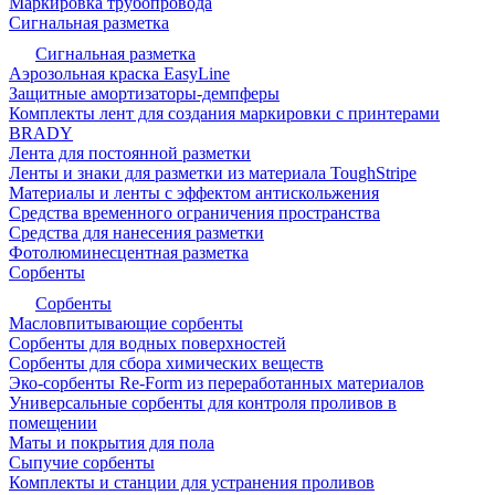
Маркировка трубопровода
Сигнальная разметка
Сигнальная разметка
Аэрозольная краска EasyLine
Защитные амортизаторы-демпферы
Комплекты лент для создания маркировки с принтерами
BRADY
Лента для постоянной разметки
Ленты и знаки для разметки из материала ToughStripe
Материалы и ленты с эффектом антискольжения
Средства временного ограничения пространства
Средства для нанесения разметки
Фотолюминесцентная разметка
Сорбенты
Сорбенты
Масловпитывающие сорбенты
Сорбенты для водных поверхностей
Сорбенты для сбора химических веществ
Эко-сорбенты Re-Form из переработанных материалов
Универсальные сорбенты для контроля проливов в
помещении
Маты и покрытия для пола
Сыпучие сорбенты
Комплекты и станции для устранения проливов