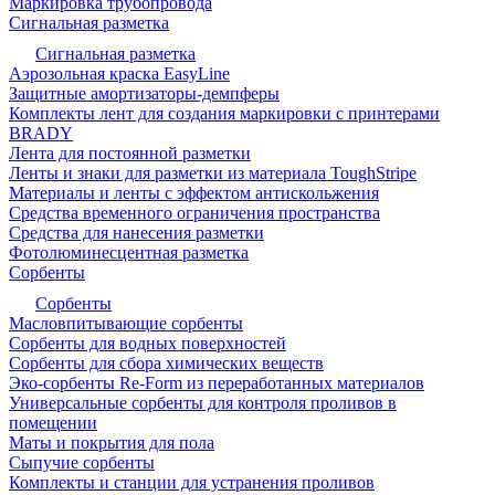
Маркировка трубопровода
Сигнальная разметка
Сигнальная разметка
Аэрозольная краска EasyLine
Защитные амортизаторы-демпферы
Комплекты лент для создания маркировки с принтерами
BRADY
Лента для постоянной разметки
Ленты и знаки для разметки из материала ToughStripe
Материалы и ленты с эффектом антискольжения
Средства временного ограничения пространства
Средства для нанесения разметки
Фотолюминесцентная разметка
Сорбенты
Сорбенты
Масловпитывающие сорбенты
Сорбенты для водных поверхностей
Сорбенты для сбора химических веществ
Эко-сорбенты Re-Form из переработанных материалов
Универсальные сорбенты для контроля проливов в
помещении
Маты и покрытия для пола
Сыпучие сорбенты
Комплекты и станции для устранения проливов