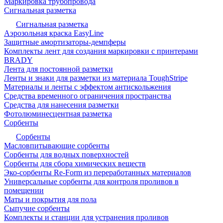
Маркировка трубопровода
Сигнальная разметка
Сигнальная разметка
Аэрозольная краска EasyLine
Защитные амортизаторы-демпферы
Комплекты лент для создания маркировки с принтерами
BRADY
Лента для постоянной разметки
Ленты и знаки для разметки из материала ToughStripe
Материалы и ленты с эффектом антискольжения
Средства временного ограничения пространства
Средства для нанесения разметки
Фотолюминесцентная разметка
Сорбенты
Сорбенты
Масловпитывающие сорбенты
Сорбенты для водных поверхностей
Сорбенты для сбора химических веществ
Эко-сорбенты Re-Form из переработанных материалов
Универсальные сорбенты для контроля проливов в
помещении
Маты и покрытия для пола
Сыпучие сорбенты
Комплекты и станции для устранения проливов